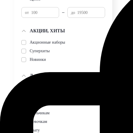
АКЦИИ, ХИТЫ
Акционные наборы
Суперхиты
Новинки
Для кого
Мужчине
Девушке
Маме
Мальчикам
Девочкам
Брату