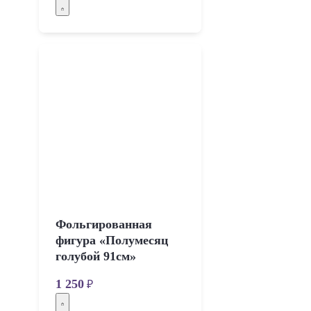
Фольгированная
фигура «Полумесяц
голубой 91см»
1 250
₽