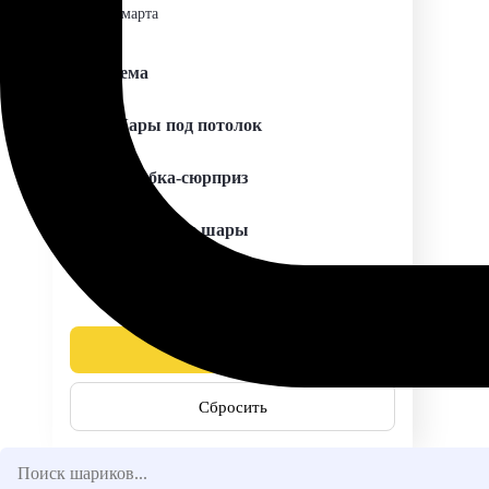
8 марта
Тема
Шары под потолок
Коробка-сюрприз
Латексные шары
Фольгированные шары
Применить
Сбросить