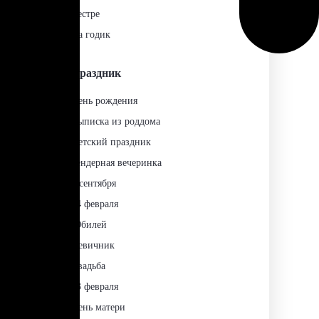
Сестре
На годик
Праздник
День рождения
Выписка из роддома
Детский праздник
Гендерная вечеринка
1 сентября
14 февраля
Юбилей
Девичник
Свадьба
23 февраля
День матери