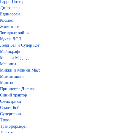
Гарри Поттер
Динозавры
Единороги
Космос
Животные
Звездные войны
Куклы ЛОЛ
Леди Баг и Супер Кот
Майнкрафт
Маша и Медведь
Машины
Микки и Минни Маус
Мимимишки
Миньоны
Принцессы Диснея
Синий трактор
Смешарики
Спанч-Боб
Супергерои
Тачки
Трансформеры
Три кота