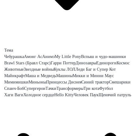
Тема
Чебурашка
Амонг Ас
Анимэ
My Little Pony
Вспыш и чудо-машинки
Brawl Stars (Бравл Старс)
Гарри Поттер
Динозавры
Единороги
Космос
Животные
Звездные войны
Куклы ЛОЛ
Леди Баг и Супер Кот
Майнкрафт
Маша и Медведь
Машины
Микки и Минни Маус
Мимимишки
Миньоны
Принцессы Диснея
Синий трактор
Смешарики
Спанч-Боб
Супергерои
Тачки
Трансформеры
Три кота
Футбол
Хаги Ваги
Холодное сердце
Hello Kitty
Человек Паук
Щенячий патруль