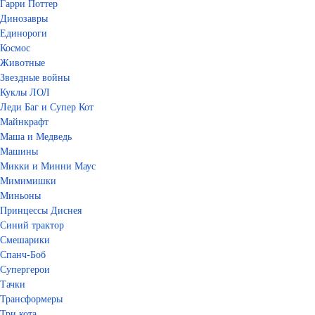
Гарри Поттер
Динозавры
Единороги
Космос
Животные
Звездные войны
Куклы ЛОЛ
Леди Баг и Супер Кот
Майнкрафт
Маша и Медведь
Машины
Микки и Минни Маус
Мимимишки
Миньоны
Принцессы Диснея
Синий трактор
Смешарики
Спанч-Боб
Супергерои
Тачки
Трансформеры
Три кота