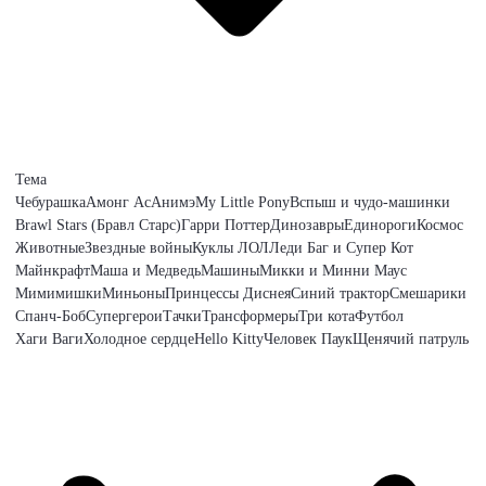
Тема
Чебурашка
Амонг Ас
Анимэ
My Little Pony
Вспыш и чудо-машинки
Brawl Stars (Бравл Старс)
Гарри Поттер
Динозавры
Единороги
Космос
Животные
Звездные войны
Куклы ЛОЛ
Леди Баг и Супер Кот
Майнкрафт
Маша и Медведь
Машины
Микки и Минни Маус
Мимимишки
Миньоны
Принцессы Диснея
Синий трактор
Смешарики
Спанч-Боб
Супергерои
Тачки
Трансформеры
Три кота
Футбол
Хаги Ваги
Холодное сердце
Hello Kitty
Человек Паук
Щенячий патруль