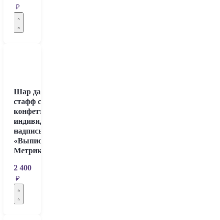
₽
Шар дабл
стафф с
конфетти и
индивидуальной
надписью
«Выписка.
Метрика»
2 400
₽