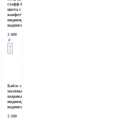
стафф бежевого
цвета с
конфетти и
индивидуальной
надписью
2 400
₽
Баблс с
маленькими
шариками и
индивидуальной
надписью
2 300