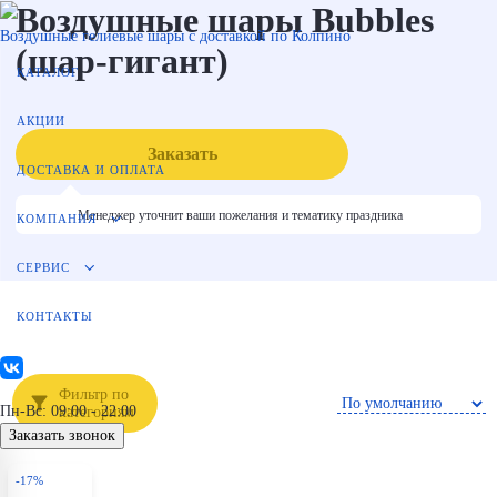
Воздушные шары Bubbles
Воздушные гелиевые шары с доставкой по Колпино
(шар-гигант)
КАТАЛОГ
АКЦИИ
Заказать
ДОСТАВКА И ОПЛАТА
Менеджер уточнит ваши пожелания и тематику праздника
КОМПАНИЯ
СЕРВИС
КОНТАКТЫ
Фильтр по
Пн-Вс: 09:00 - 22:00
категориям
Заказать звонок
-17%