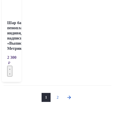
Шар баблс с
пенопластом и
индивидуальной
надписью
«Выписка.
Метрика»
2 300
₽
1
2