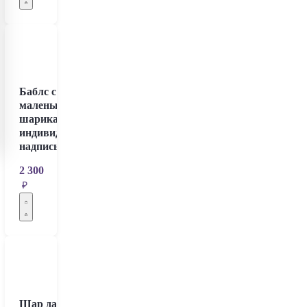
Баблс с
маленькими
шариками и
индивидуальной
надписью
2 300
₽
Шар дабл