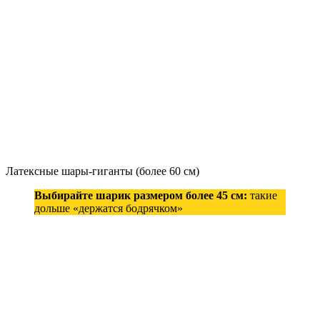
Латексные шары-гиганты (более 60 см)
Выбирайте шарик размером более 45 см:
такие
дольше «держатся бодрячком»