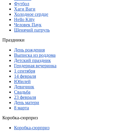
Футбол
Хаги Ваги
Холодное сердце
Hello Kitty
Человек Паук
Щенячий патруль
Праздники
День рождения
Выписка из роддома
Детский праздник
Гендерная вечеринка
1 сентября
14 февраля
Юбилей
Девичник
Свадьба
23 февраля
День матери
8 марта
Коробка-сюрприз
Коробка-сюрприз