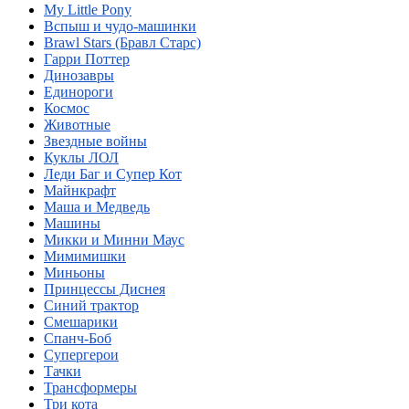
My Little Pony
Вспыш и чудо-машинки
Brawl Stars (Бравл Старс)
Гарри Поттер
Динозавры
Единороги
Космос
Животные
Звездные войны
Куклы ЛОЛ
Леди Баг и Супер Кот
Майнкрафт
Маша и Медведь
Машины
Микки и Минни Маус
Мимимишки
Миньоны
Принцессы Диснея
Синий трактор
Смешарики
Спанч-Боб
Супергерои
Тачки
Трансформеры
Три кота